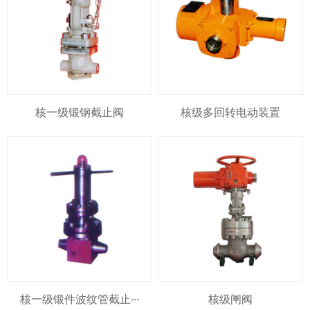
核一级锻钢截止阀
核级多回转电动装置
核一级锻件波纹管截止···
核级闸阀