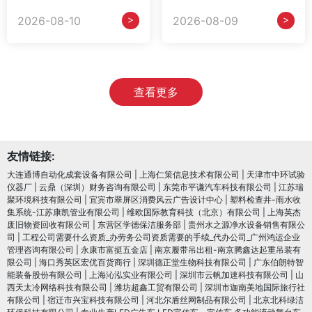
>
>
2026-08-10
2026-08-09
查看更多
友情链接:
大连通博自动化成套设备有限公司
|
上海仁策信息技术有限公司
|
天津市中环试验
仪器厂
|
云鼎（深圳）财务咨询有限公司
|
东莞市平谦汽车科技有限公司
|
江苏瑞
聚环境科技有限公司
|
宜宾市翠屏区消费风云广告设计中心
|
塑料检查井-雨水收
集系统-江苏康凯管业有限公司
|
维欧国际教育科技（北京）有限公司
|
上海英杰
废旧物资回收有限公司
|
东营区学德保洁服务部
|
贵州水之源净水设备销售有限公
司
|
工程公司需要什么资质_办劳务公司资质需要的手续_代办公司_广州鸿运企业
管理咨询有限公司
|
永康市富挺五金店
|
南京履带吊出租-南京腾鑫达起重吊装有
限公司
|
海口秀英区宏优百货商行
|
深圳德正堂生物科技有限公司
|
广东伯朗特智
能装备股份有限公司
|
上海沁泓实业有限公司
|
深圳市云帆加速科技有限公司
|
山
西天太冷网络科技有限公司
|
潍坊超鑫工贸有限公司
|
深圳市迦南美地国际旅行社
有限公司
|
宿迁市兴宝科技有限公司
|
河北尔盾丝网制品有限公司
|
北京北科绿洁