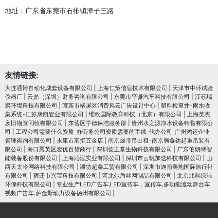
地址：广东省东莞市石排镇潭子三路
友情链接:
大连通博自动化成套设备有限公司
|
上海仁策信息技术有限公司
|
天津市中环试验
仪器厂
|
云鼎（深圳）财务咨询有限公司
|
东莞市平谦汽车科技有限公司
|
江苏瑞
聚环境科技有限公司
|
宜宾市翠屏区消费风云广告设计中心
|
塑料检查井-雨水收
集系统-江苏康凯管业有限公司
|
维欧国际教育科技（北京）有限公司
|
上海英杰
废旧物资回收有限公司
|
东营区学德保洁服务部
|
贵州水之源净水设备销售有限公
司
|
工程公司需要什么资质_办劳务公司资质需要的手续_代办公司_广州鸿运企业
管理咨询有限公司
|
永康市富挺五金店
|
南京履带吊出租-南京腾鑫达起重吊装有
限公司
|
海口秀英区宏优百货商行
|
深圳德正堂生物科技有限公司
|
广东伯朗特智
能装备股份有限公司
|
上海沁泓实业有限公司
|
深圳市云帆加速科技有限公司
|
山
西天太冷网络科技有限公司
|
潍坊超鑫工贸有限公司
|
深圳市迦南美地国际旅行社
有限公司
|
宿迁市兴宝科技有限公司
|
河北尔盾丝网制品有限公司
|
北京北科绿洁
环保科技有限公司
|
专业生产LED广告车,LED宣传车，宣传车,多功能流动舞台车,
视频广告车,萨金斯动力设备扬州有限公司
|