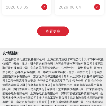
>
>
2026-08-05
2026-08-04
查看更多
友情链接:
大连通博自动化成套设备有限公司
|
上海仁策信息技术有限公司
|
天津市中环试验
仪器厂
|
云鼎（深圳）财务咨询有限公司
|
东莞市平谦汽车科技有限公司
|
江苏瑞
聚环境科技有限公司
|
宜宾市翠屏区消费风云广告设计中心
|
塑料检查井-雨水收
集系统-江苏康凯管业有限公司
|
维欧国际教育科技（北京）有限公司
|
上海英杰
废旧物资回收有限公司
|
东营区学德保洁服务部
|
贵州水之源净水设备销售有限公
司
|
工程公司需要什么资质_办劳务公司资质需要的手续_代办公司_广州鸿运企业
管理咨询有限公司
|
永康市富挺五金店
|
南京履带吊出租-南京腾鑫达起重吊装有
限公司
|
海口秀英区宏优百货商行
|
深圳德正堂生物科技有限公司
|
广东伯朗特智
能装备股份有限公司
|
上海沁泓实业有限公司
|
深圳市云帆加速科技有限公司
|
山
西天太冷网络科技有限公司
|
潍坊超鑫工贸有限公司
|
深圳市迦南美地国际旅行社
有限公司
|
宿迁市兴宝科技有限公司
|
河北尔盾丝网制品有限公司
|
北京北科绿洁