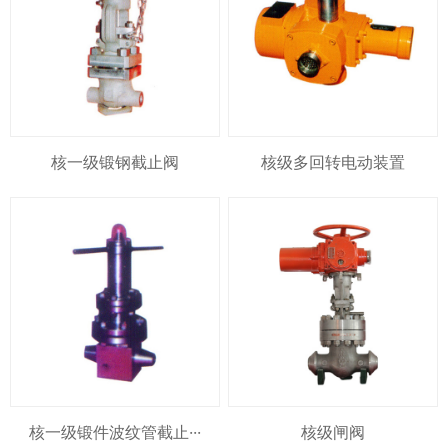
核一级锻钢截止阀
核级多回转电动装置
核一级锻件波纹管截止···
核级闸阀