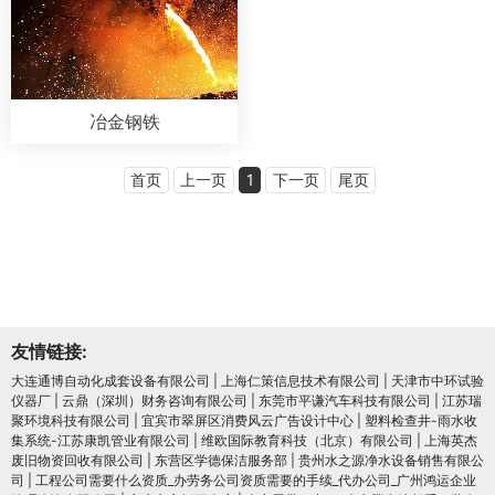
冶金钢铁
首页
上一页
1
下一页
尾页
友情链接:
大连通博自动化成套设备有限公司
|
上海仁策信息技术有限公司
|
天津市中环试验
仪器厂
|
云鼎（深圳）财务咨询有限公司
|
东莞市平谦汽车科技有限公司
|
江苏瑞
聚环境科技有限公司
|
宜宾市翠屏区消费风云广告设计中心
|
塑料检查井-雨水收
集系统-江苏康凯管业有限公司
|
维欧国际教育科技（北京）有限公司
|
上海英杰
废旧物资回收有限公司
|
东营区学德保洁服务部
|
贵州水之源净水设备销售有限公
司
|
工程公司需要什么资质_办劳务公司资质需要的手续_代办公司_广州鸿运企业