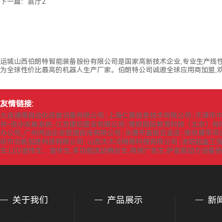
下一篇：
展厅2
运城山西伯朗特智能装备股份有限公司是国家高新技术企业,专业生产线
为全球性价比最高的机器人生产厂家。伯朗特公司诚邀全球应用商加盟,欢
友情链接:
大连通博自动化成套设备有限公司
上海仁策信息技术有限公司
天津市
|
|
井-雨水收集系统-江苏康凯管业有限公司
维欧国际教育科技（北京）有
|
办公司_广州鸿运企业管理咨询有限公司
永康市富挺五金店
南京履带吊
|
|
圳市云帆加速科技有限公司
山西天太冷网络科技有限公司
潍坊超鑫工
|
|
车,LED宣传车，宣传车,多功能流动舞台车,视频广告车,萨金斯动力设备
关于我们
产品展示
新