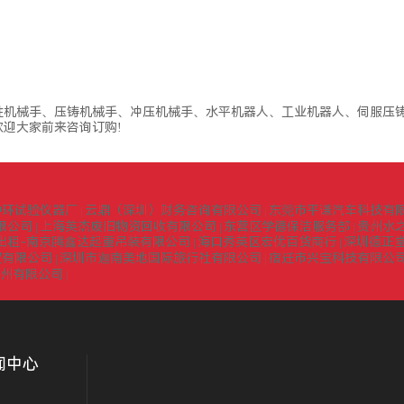
性机械手、压铸机械手、冲压机械手、水平机器人、工业机器人、伺服压铸
迎大家前来咨询订购!
中环试验仪器厂
云鼎（深圳）财务咨询有限公司
东莞市平谦汽车科技有
|
|
限公司
上海英杰废旧物资回收有限公司
东营区学德保洁服务部
贵州水
|
|
|
出租-南京腾鑫达起重吊装有限公司
海口秀英区宏优百货商行
深圳德正
|
|
贸有限公司
深圳市迦南美地国际旅行社有限公司
宿迁市兴宝科技有限公
|
|
扬州有限公司
|
闻中心