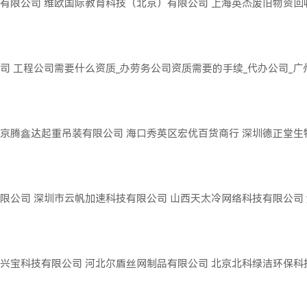
有限公司
维欧国际教育科技（北京）有限公司
上海英杰废旧物资回
司
工程公司需要什么资质_办劳务公司资质需要的手续_代办公司_
京腾鑫达起重吊装有限公司
海口秀英区宏优百货商行
深圳德正堂生
限公司
深圳市云帆加速科技有限公司
山西天太冷网络科技有限公司
兴宝科技有限公司
河北尔盾丝网制品有限公司
北京北科绿洁环保科