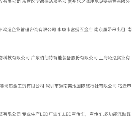
收有限公司
东营区学德保洁服务部
贵州水之源净水设备销售有限公
广州鸿运企业管理咨询有限公司
永康市富挺五金店
南京履带吊出租-南
物科技有限公司
广东伯朗特智能装备股份有限公司
上海沁泓实业有
潍坊超鑫工贸有限公司
深圳市迦南美地国际旅行社有限公司
宿迁市
技有限公司
专业生产LED广告车,LED宣传车，宣传车,多功能流动舞