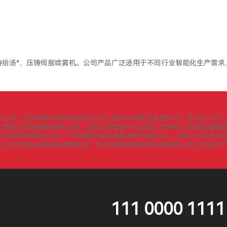
给汤*、压铸伺服喷雾机。公司产品广泛适用于不同行业智能化生产需求
限公司
江苏瑞聚环境科技有限公司
宜宾市翠屏区消费风云广告设计中心
|
|
|
之源净水设备销售有限公司
工程公司需要什么资质_办劳务公司资质需要的
|
堂生物科技有限公司
广东伯朗特智能装备股份有限公司
上海沁泓实业有
|
|
司
河北尔盾丝网制品有限公司
北京北科绿洁环保科技有限公司
专业生产
|
|
|
111 0000 1111