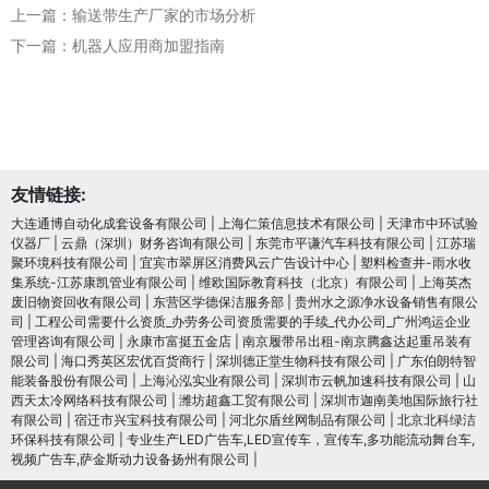
上一篇：
输送带生产厂家的市场分析
下一篇：
机器人应用商加盟指南
友情链接:
大连通博自动化成套设备有限公司
|
上海仁策信息技术有限公司
|
天津市中环试验
仪器厂
|
云鼎（深圳）财务咨询有限公司
|
东莞市平谦汽车科技有限公司
|
江苏瑞
聚环境科技有限公司
|
宜宾市翠屏区消费风云广告设计中心
|
塑料检查井-雨水收
集系统-江苏康凯管业有限公司
|
维欧国际教育科技（北京）有限公司
|
上海英杰
废旧物资回收有限公司
|
东营区学德保洁服务部
|
贵州水之源净水设备销售有限公
司
|
工程公司需要什么资质_办劳务公司资质需要的手续_代办公司_广州鸿运企业
管理咨询有限公司
|
永康市富挺五金店
|
南京履带吊出租-南京腾鑫达起重吊装有
限公司
|
海口秀英区宏优百货商行
|
深圳德正堂生物科技有限公司
|
广东伯朗特智
能装备股份有限公司
|
上海沁泓实业有限公司
|
深圳市云帆加速科技有限公司
|
山
西天太冷网络科技有限公司
|
潍坊超鑫工贸有限公司
|
深圳市迦南美地国际旅行社
有限公司
|
宿迁市兴宝科技有限公司
|
河北尔盾丝网制品有限公司
|
北京北科绿洁
环保科技有限公司
|
专业生产LED广告车,LED宣传车，宣传车,多功能流动舞台车,
视频广告车,萨金斯动力设备扬州有限公司
|