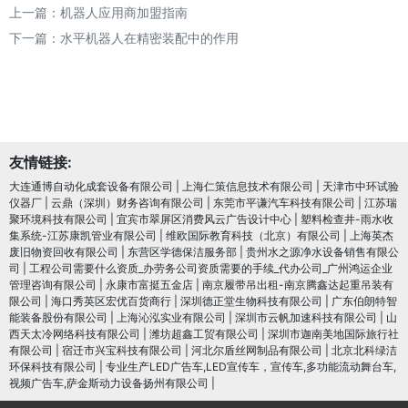
上一篇：
机器人应用商加盟指南
下一篇：
水平机器人在精密装配中的作用
友情链接:
大连通博自动化成套设备有限公司
|
上海仁策信息技术有限公司
|
天津市中环试验
仪器厂
|
云鼎（深圳）财务咨询有限公司
|
东莞市平谦汽车科技有限公司
|
江苏瑞
聚环境科技有限公司
|
宜宾市翠屏区消费风云广告设计中心
|
塑料检查井-雨水收
集系统-江苏康凯管业有限公司
|
维欧国际教育科技（北京）有限公司
|
上海英杰
废旧物资回收有限公司
|
东营区学德保洁服务部
|
贵州水之源净水设备销售有限公
司
|
工程公司需要什么资质_办劳务公司资质需要的手续_代办公司_广州鸿运企业
管理咨询有限公司
|
永康市富挺五金店
|
南京履带吊出租-南京腾鑫达起重吊装有
限公司
|
海口秀英区宏优百货商行
|
深圳德正堂生物科技有限公司
|
广东伯朗特智
能装备股份有限公司
|
上海沁泓实业有限公司
|
深圳市云帆加速科技有限公司
|
山
西天太冷网络科技有限公司
|
潍坊超鑫工贸有限公司
|
深圳市迦南美地国际旅行社
有限公司
|
宿迁市兴宝科技有限公司
|
河北尔盾丝网制品有限公司
|
北京北科绿洁
环保科技有限公司
|
专业生产LED广告车,LED宣传车，宣传车,多功能流动舞台车,
视频广告车,萨金斯动力设备扬州有限公司
|