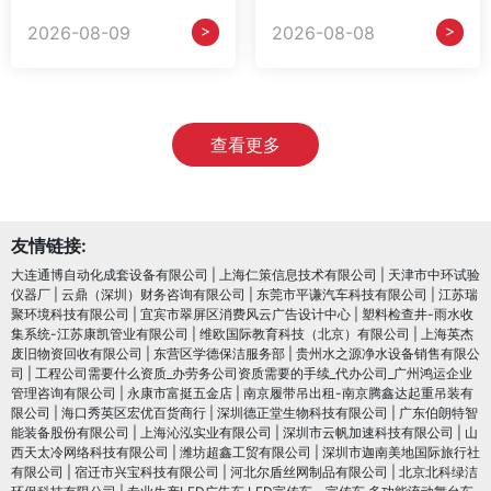
>
>
2026-08-09
2026-08-08
查看更多
友情链接:
大连通博自动化成套设备有限公司
|
上海仁策信息技术有限公司
|
天津市中环试验
仪器厂
|
云鼎（深圳）财务咨询有限公司
|
东莞市平谦汽车科技有限公司
|
江苏瑞
聚环境科技有限公司
|
宜宾市翠屏区消费风云广告设计中心
|
塑料检查井-雨水收
集系统-江苏康凯管业有限公司
|
维欧国际教育科技（北京）有限公司
|
上海英杰
废旧物资回收有限公司
|
东营区学德保洁服务部
|
贵州水之源净水设备销售有限公
司
|
工程公司需要什么资质_办劳务公司资质需要的手续_代办公司_广州鸿运企业
管理咨询有限公司
|
永康市富挺五金店
|
南京履带吊出租-南京腾鑫达起重吊装有
限公司
|
海口秀英区宏优百货商行
|
深圳德正堂生物科技有限公司
|
广东伯朗特智
能装备股份有限公司
|
上海沁泓实业有限公司
|
深圳市云帆加速科技有限公司
|
山
西天太冷网络科技有限公司
|
潍坊超鑫工贸有限公司
|
深圳市迦南美地国际旅行社
有限公司
|
宿迁市兴宝科技有限公司
|
河北尔盾丝网制品有限公司
|
北京北科绿洁