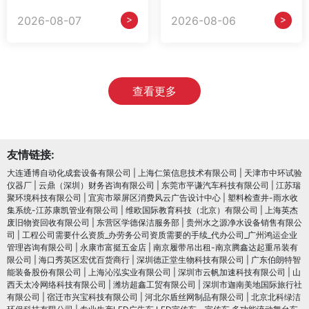
>
>
2026-08-07
2026-08-06
查看更多
友情链接:
大连通博自动化成套设备有限公司
|
上海仁策信息技术有限公司
|
天津市中环试验
仪器厂
|
云鼎（深圳）财务咨询有限公司
|
东莞市平谦汽车科技有限公司
|
江苏瑞
聚环境科技有限公司
|
宜宾市翠屏区消费风云广告设计中心
|
塑料检查井-雨水收
集系统-江苏康凯管业有限公司
|
维欧国际教育科技（北京）有限公司
|
上海英杰
废旧物资回收有限公司
|
东营区学德保洁服务部
|
贵州水之源净水设备销售有限公
司
|
工程公司需要什么资质_办劳务公司资质需要的手续_代办公司_广州鸿运企业
管理咨询有限公司
|
永康市富挺五金店
|
南京履带吊出租-南京腾鑫达起重吊装有
限公司
|
海口秀英区宏优百货商行
|
深圳德正堂生物科技有限公司
|
广东伯朗特智
能装备股份有限公司
|
上海沁泓实业有限公司
|
深圳市云帆加速科技有限公司
|
山
西天太冷网络科技有限公司
|
潍坊超鑫工贸有限公司
|
深圳市迦南美地国际旅行社
有限公司
|
宿迁市兴宝科技有限公司
|
河北尔盾丝网制品有限公司
|
北京北科绿洁