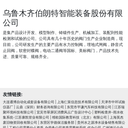
乌鲁木齐伯朗特智能装备股份有限
公司
是集产品设计开发、模型制作、铸锻件生产、机械加工、装配到性能
检测和试验的公司。公司具有几十年历史的阀门生产企业制造商，现
目前，公司研发生产的主要产品有水力控制阀，埋地式闸阀，静音式
止回阀，软密封蝶阀，电动二通阀等国标、美标阀门，产品技术先
进、质量可靠、规格齐全。
友情链接:
大连通博自动化成套设备有限公司
|
上海仁策信息技术有限公司
|
天津市中环试验
仪器厂
|
云鼎（深圳）财务咨询有限公司
|
东莞市平谦汽车科技有限公司
|
江苏瑞
聚环境科技有限公司
|
宜宾市翠屏区消费风云广告设计中心
|
塑料检查井-雨水收
集系统-江苏康凯管业有限公司
|
维欧国际教育科技（北京）有限公司
|
上海英杰
废旧物资回收有限公司
|
东营区学德保洁服务部
|
贵州水之源净水设备销售有限公
司
|
工程公司需要什么资质_办劳务公司资质需要的手续_代办公司_广州鸿运企业