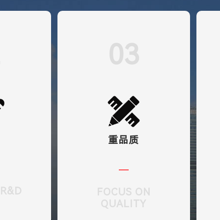
2
03
发
重品质
 R&D
FOCUS ON
QUALITY