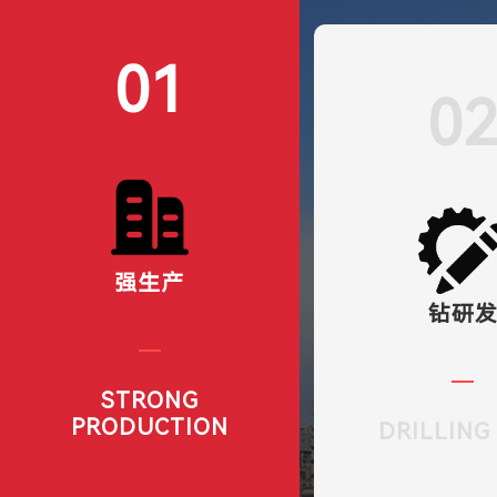
01
0
强生产
钻研
STRONG
PRODUCTION
DRILLING