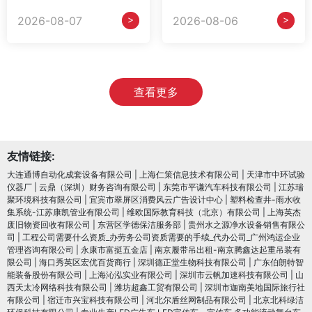
>
>
2026-08-07
2026-08-06
查看更多
友情链接:
大连通博自动化成套设备有限公司
|
上海仁策信息技术有限公司
|
天津市中环试验
仪器厂
|
云鼎（深圳）财务咨询有限公司
|
东莞市平谦汽车科技有限公司
|
江苏瑞
聚环境科技有限公司
|
宜宾市翠屏区消费风云广告设计中心
|
塑料检查井-雨水收
集系统-江苏康凯管业有限公司
|
维欧国际教育科技（北京）有限公司
|
上海英杰
废旧物资回收有限公司
|
东营区学德保洁服务部
|
贵州水之源净水设备销售有限公
司
|
工程公司需要什么资质_办劳务公司资质需要的手续_代办公司_广州鸿运企业
管理咨询有限公司
|
永康市富挺五金店
|
南京履带吊出租-南京腾鑫达起重吊装有
限公司
|
海口秀英区宏优百货商行
|
深圳德正堂生物科技有限公司
|
广东伯朗特智
能装备股份有限公司
|
上海沁泓实业有限公司
|
深圳市云帆加速科技有限公司
|
山
西天太冷网络科技有限公司
|
潍坊超鑫工贸有限公司
|
深圳市迦南美地国际旅行社
有限公司
|
宿迁市兴宝科技有限公司
|
河北尔盾丝网制品有限公司
|
北京北科绿洁