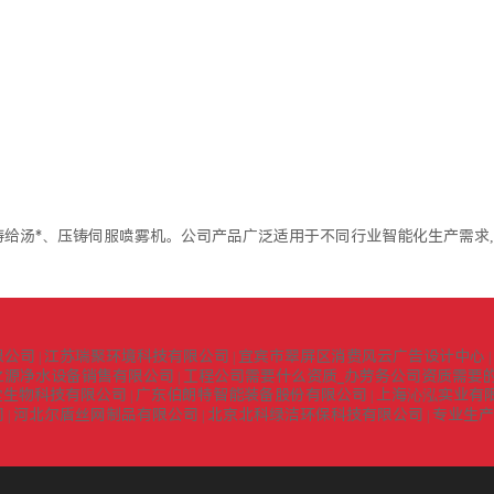
给汤*、压铸伺服喷雾机。公司产品广泛适用于不同行业智能化生产需求
限公司
江苏瑞聚环境科技有限公司
宜宾市翠屏区消费风云广告设计中心
|
|
|
之源净水设备销售有限公司
工程公司需要什么资质_办劳务公司资质需要的
|
堂生物科技有限公司
广东伯朗特智能装备股份有限公司
上海沁泓实业有
|
|
司
河北尔盾丝网制品有限公司
北京北科绿洁环保科技有限公司
专业生产
|
|
|