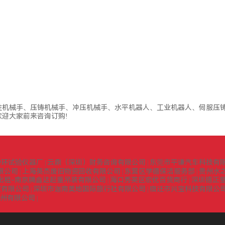
性机械手、压铸机械手、冲压机械手、水平机器人、工业机器人、伺服压铸
迎大家前来咨询订购!
中环试验仪器厂
云鼎（深圳）财务咨询有限公司
东莞市平谦汽车科技有
|
|
限公司
上海英杰废旧物资回收有限公司
东营区学德保洁服务部
贵州水
|
|
|
出租-南京腾鑫达起重吊装有限公司
海口秀英区宏优百货商行
深圳德正
|
|
贸有限公司
深圳市迦南美地国际旅行社有限公司
宿迁市兴宝科技有限公
|
|
扬州有限公司
|