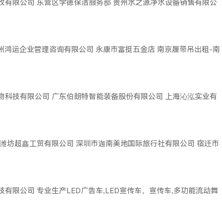
收有限公司
东营区学德保洁服务部
贵州水之源净水设备销售有限公
广州鸿运企业管理咨询有限公司
永康市富挺五金店
南京履带吊出租-南
物科技有限公司
广东伯朗特智能装备股份有限公司
上海沁泓实业有
潍坊超鑫工贸有限公司
深圳市迦南美地国际旅行社有限公司
宿迁市
技有限公司
专业生产LED广告车,LED宣传车，宣传车,多功能流动舞