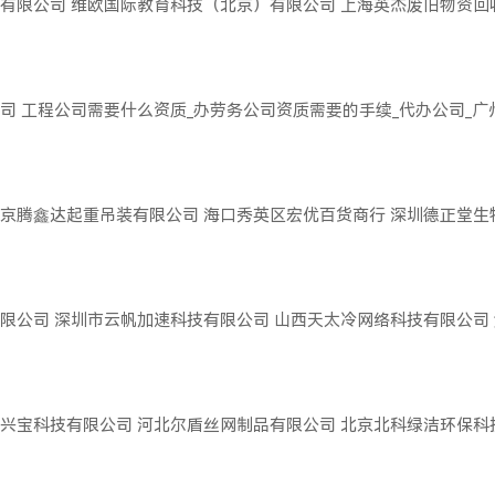
有限公司
维欧国际教育科技（北京）有限公司
上海英杰废旧物资回
司
工程公司需要什么资质_办劳务公司资质需要的手续_代办公司_
京腾鑫达起重吊装有限公司
海口秀英区宏优百货商行
深圳德正堂生
限公司
深圳市云帆加速科技有限公司
山西天太冷网络科技有限公司
兴宝科技有限公司
河北尔盾丝网制品有限公司
北京北科绿洁环保科