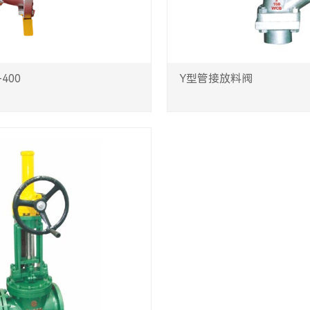
400
Y型管接放料阀