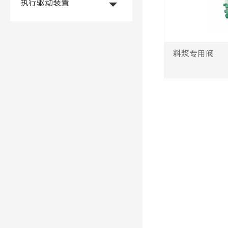
执行驱动装置
料浆专用阀