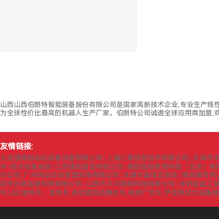
山西山西伯朗特智能装备股份有限公司是国家高新技术企业,专业生产线
为全球性价比最高的机器人生产厂家。伯朗特公司诚邀全球应用商加盟,欢
友情链接:
大连通博自动化成套设备有限公司
上海仁策信息技术有限公司
天津市
|
|
井-雨水收集系统-江苏康凯管业有限公司
维欧国际教育科技（北京）有
|
办公司_广州鸿运企业管理咨询有限公司
永康市富挺五金店
南京履带吊
|
|
圳市云帆加速科技有限公司
山西天太冷网络科技有限公司
潍坊超鑫工
|
|
车,LED宣传车，宣传车,多功能流动舞台车,视频广告车,萨金斯动力设备