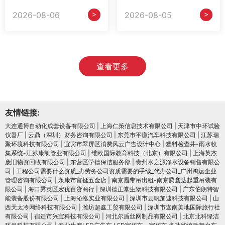
>
>
2026-08-06
2026-08-05
查看更多
友情链接:
大连通博自动化成套设备有限公司
|
上海仁策信息技术有限公司
|
天津市中环试验
仪器厂
|
云鼎（深圳）财务咨询有限公司
|
东莞市平谦汽车科技有限公司
|
江苏瑞
聚环境科技有限公司
|
宜宾市翠屏区消费风云广告设计中心
|
塑料检查井-雨水收
集系统-江苏康凯管业有限公司
|
维欧国际教育科技（北京）有限公司
|
上海英杰
废旧物资回收有限公司
|
东营区学德保洁服务部
|
贵州水之源净水设备销售有限公
司
|
工程公司需要什么资质_办劳务公司资质需要的手续_代办公司_广州鸿运企业
管理咨询有限公司
|
永康市富挺五金店
|
南京履带吊出租-南京腾鑫达起重吊装有
限公司
|
海口秀英区宏优百货商行
|
深圳德正堂生物科技有限公司
|
广东伯朗特智
能装备股份有限公司
|
上海沁泓实业有限公司
|
深圳市云帆加速科技有限公司
|
山
西天太冷网络科技有限公司
|
潍坊超鑫工贸有限公司
|
深圳市迦南美地国际旅行社
有限公司
|
宿迁市兴宝科技有限公司
|
河北尔盾丝网制品有限公司
|
北京北科绿洁