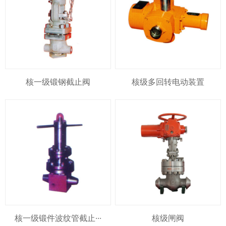
核一级锻钢截止阀
核级多回转电动装置
核一级锻件波纹管截止···
核级闸阀