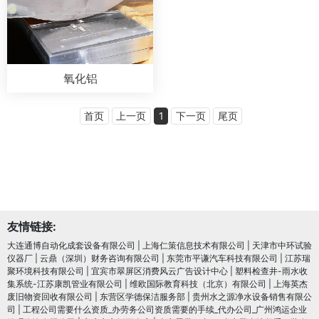
氧化铝
首页
上一页
1
下一页
尾页
友情链接:
大连通博自动化成套设备有限公司
|
上海仁策信息技术有限公司
|
天津市中环试验
仪器厂
|
云鼎（深圳）财务咨询有限公司
|
东莞市平谦汽车科技有限公司
|
江苏瑞
聚环境科技有限公司
|
宜宾市翠屏区消费风云广告设计中心
|
塑料检查井-雨水收
集系统-江苏康凯管业有限公司
|
维欧国际教育科技（北京）有限公司
|
上海英杰
废旧物资回收有限公司
|
东营区学德保洁服务部
|
贵州水之源净水设备销售有限公
司
|
工程公司需要什么资质_办劳务公司资质需要的手续_代办公司_广州鸿运企业