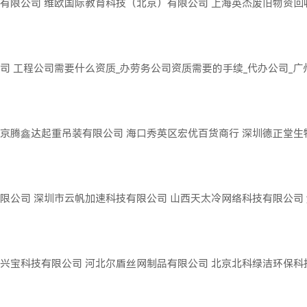
有限公司
维欧国际教育科技（北京）有限公司
上海英杰废旧物资回
司
工程公司需要什么资质_办劳务公司资质需要的手续_代办公司_
京腾鑫达起重吊装有限公司
海口秀英区宏优百货商行
深圳德正堂生
限公司
深圳市云帆加速科技有限公司
山西天太冷网络科技有限公司
兴宝科技有限公司
河北尔盾丝网制品有限公司
北京北科绿洁环保科