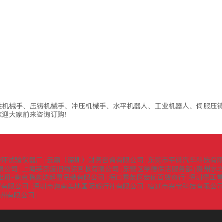
性机械手、压铸机械手、冲压机械手、水平机器人、工业机器人、伺服压铸
迎大家前来咨询订购!
中环试验仪器厂
云鼎（深圳）财务咨询有限公司
东莞市平谦汽车科技有
|
|
限公司
上海英杰废旧物资回收有限公司
东营区学德保洁服务部
贵州水
|
|
|
出租-南京腾鑫达起重吊装有限公司
海口秀英区宏优百货商行
深圳德正
|
|
贸有限公司
深圳市迦南美地国际旅行社有限公司
宿迁市兴宝科技有限公
|
|
扬州有限公司
|