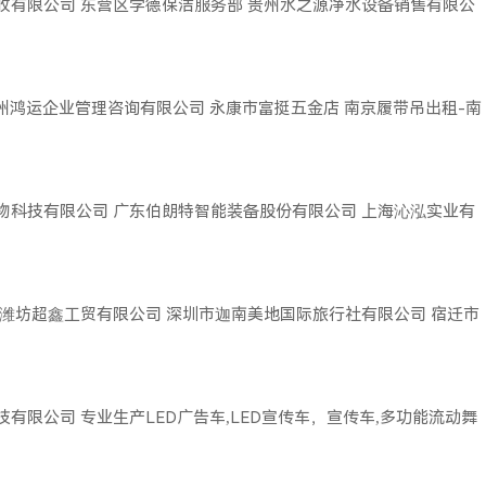
收有限公司
东营区学德保洁服务部
贵州水之源净水设备销售有限公
广州鸿运企业管理咨询有限公司
永康市富挺五金店
南京履带吊出租-南
物科技有限公司
广东伯朗特智能装备股份有限公司
上海沁泓实业有
潍坊超鑫工贸有限公司
深圳市迦南美地国际旅行社有限公司
宿迁市
技有限公司
专业生产LED广告车,LED宣传车，宣传车,多功能流动舞