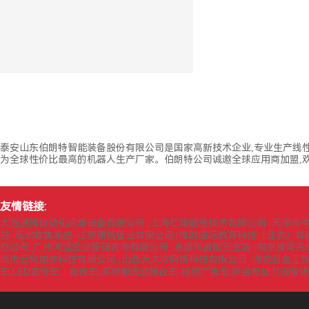
泰安山东伯朗特智能装备股份有限公司是国家高新技术企业,专业生产线
为全球性价比最高的机器人生产厂家。伯朗特公司诚邀全球应用商加盟,欢
友情链接:
大连通博自动化成套设备有限公司
上海仁策信息技术有限公司
天津市
|
|
井-雨水收集系统-江苏康凯管业有限公司
维欧国际教育科技（北京）有
|
办公司_广州鸿运企业管理咨询有限公司
永康市富挺五金店
南京履带吊
|
|
圳市云帆加速科技有限公司
山西天太冷网络科技有限公司
潍坊超鑫工
|
|
车,LED宣传车，宣传车,多功能流动舞台车,视频广告车,萨金斯动力设备