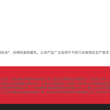
给汤*、压铸伺服喷雾机。公司产品广泛适用于不同行业智能化生产需求
限公司
江苏瑞聚环境科技有限公司
宜宾市翠屏区消费风云广告设计中心
|
|
|
之源净水设备销售有限公司
工程公司需要什么资质_办劳务公司资质需要的
|
堂生物科技有限公司
广东伯朗特智能装备股份有限公司
上海沁泓实业有
|
|
司
河北尔盾丝网制品有限公司
北京北科绿洁环保科技有限公司
专业生产
|
|
|