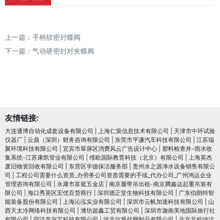
上一篇：
手柄软密封蝶阀
下一篇：
气动硬密封对夹蝶阀
友情链接:
大连通博自动化成套设备有限公司
|
上海仁策信息技术有限公司
|
天津市中环试验
仪器厂
|
云鼎（深圳）财务咨询有限公司
|
东莞市平谦汽车科技有限公司
|
江苏瑞
聚环境科技有限公司
|
宜宾市翠屏区消费风云广告设计中心
|
塑料检查井-雨水收
集系统-江苏康凯管业有限公司
|
维欧国际教育科技（北京）有限公司
|
上海英杰
废旧物资回收有限公司
|
东营区学德保洁服务部
|
贵州水之源净水设备销售有限公
司
|
工程公司需要什么资质_办劳务公司资质需要的手续_代办公司_广州鸿运企业
管理咨询有限公司
|
永康市富挺五金店
|
南京履带吊出租-南京腾鑫达起重吊装有
限公司
|
海口秀英区宏优百货商行
|
深圳德正堂生物科技有限公司
|
广东伯朗特智
能装备股份有限公司
|
上海沁泓实业有限公司
|
深圳市云帆加速科技有限公司
|
山
西天太冷网络科技有限公司
|
潍坊超鑫工贸有限公司
|
深圳市迦南美地国际旅行社
有限公司
|
宿迁市兴宝科技有限公司
|
河北尔盾丝网制品有限公司
|
北京北科绿洁