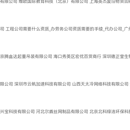
有限公司
维欧国际教育科技（北京）有限公司
上海英杰废旧物资回
司
工程公司需要什么资质_办劳务公司资质需要的手续_代办公司_
京腾鑫达起重吊装有限公司
海口秀英区宏优百货商行
深圳德正堂生
限公司
深圳市云帆加速科技有限公司
山西天太冷网络科技有限公司
兴宝科技有限公司
河北尔盾丝网制品有限公司
北京北科绿洁环保科