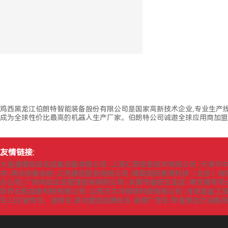
鸡西黑龙江伯朗特智能装备股份有限公司是国家高新技术企业,专业生产
成为全球性价比最高的机器人生产厂家。伯朗特公司诚邀全球应用商加盟,
友情链接:
大连通博自动化成套设备有限公司
上海仁策信息技术有限公司
天津市
|
|
井-雨水收集系统-江苏康凯管业有限公司
维欧国际教育科技（北京）有
|
办公司_广州鸿运企业管理咨询有限公司
永康市富挺五金店
南京履带吊
|
|
圳市云帆加速科技有限公司
山西天太冷网络科技有限公司
潍坊超鑫工
|
|
车,LED宣传车，宣传车,多功能流动舞台车,视频广告车,萨金斯动力设备