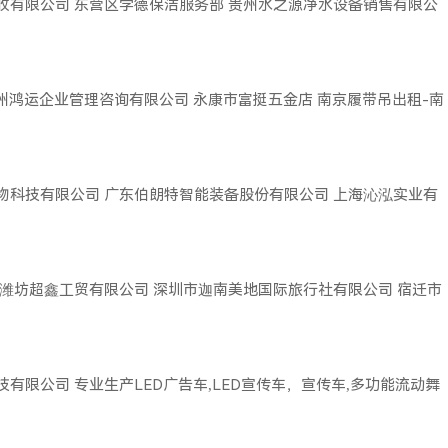
收有限公司
东营区学德保洁服务部
贵州水之源净水设备销售有限公
广州鸿运企业管理咨询有限公司
永康市富挺五金店
南京履带吊出租-南
物科技有限公司
广东伯朗特智能装备股份有限公司
上海沁泓实业有
潍坊超鑫工贸有限公司
深圳市迦南美地国际旅行社有限公司
宿迁市
技有限公司
专业生产LED广告车,LED宣传车，宣传车,多功能流动舞