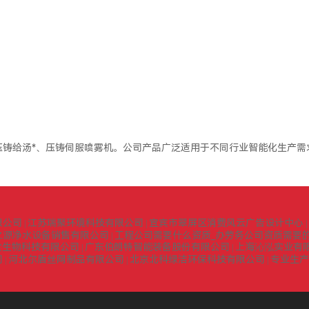
铸给汤*、压铸伺服喷雾机。公司产品广泛适用于不同行业智能化生产需
限公司
江苏瑞聚环境科技有限公司
宜宾市翠屏区消费风云广告设计中心
|
|
|
之源净水设备销售有限公司
工程公司需要什么资质_办劳务公司资质需要的
|
堂生物科技有限公司
广东伯朗特智能装备股份有限公司
上海沁泓实业有
|
|
司
河北尔盾丝网制品有限公司
北京北科绿洁环保科技有限公司
专业生产
|
|
|