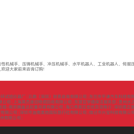
线性机械手、压铸机械手、冲压机械手、水平机器人、工业机器人、伺服压
欢迎大家前来咨询订购!
中环试验仪器厂
云鼎（深圳）财务咨询有限公司
东莞市平谦汽车科技有
|
|
限公司
上海英杰废旧物资回收有限公司
东营区学德保洁服务部
贵州水
|
|
|
出租-南京腾鑫达起重吊装有限公司
海口秀英区宏优百货商行
深圳德正
|
|
贸有限公司
深圳市迦南美地国际旅行社有限公司
宿迁市兴宝科技有限公
|
|
扬州有限公司
|