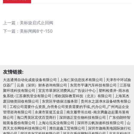
上一篇：
美标旋启式止回阀
下一篇：
美标闸阀8寸-150
友情链接:
大连通博自动化成套设备有限公司
|
上海仁策信息技术有限公司
|
天津市中环试验
仪器厂
|
云鼎（深圳）财务咨询有限公司
|
东莞市平谦汽车科技有限公司
|
江苏瑞
聚环境科技有限公司
|
宜宾市翠屏区消费风云广告设计中心
|
塑料检查井-雨水收
集系统-江苏康凯管业有限公司
|
维欧国际教育科技（北京）有限公司
|
上海英杰
废旧物资回收有限公司
|
东营区学德保洁服务部
|
贵州水之源净水设备销售有限公
司
|
工程公司需要什么资质_办劳务公司资质需要的手续_代办公司_广州鸿运企业
管理咨询有限公司
|
永康市富挺五金店
|
南京履带吊出租-南京腾鑫达起重吊装有
限公司
|
海口秀英区宏优百货商行
|
深圳德正堂生物科技有限公司
|
广东伯朗特智
能装备股份有限公司
|
上海沁泓实业有限公司
|
深圳市云帆加速科技有限公司
|
山
西天太冷网络科技有限公司
|
潍坊超鑫工贸有限公司
|
深圳市迦南美地国际旅行社
有限公司
|
宿迁市兴宝科技有限公司
|
河北尔盾丝网制品有限公司
|
北京北科绿洁